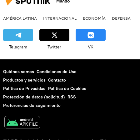
Mundo
AMÉRICA LATINA
INTERNACIONAL
ECONOMÍA
DEFENSA
M
Telegram
Twitter
VK
Quiénes somos
Condiciones de Uso
Productos y servicios
Contacto
Política de Privacidad
Politica de Cookies
Protección de datos (solicitud)
RSS
Preferencias de seguimiento