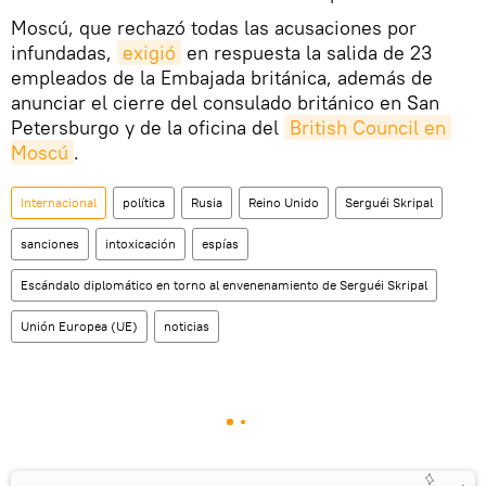
Moscú, que rechazó todas las acusaciones por
infundadas,
exigió
en respuesta la salida de 23
empleados de la Embajada británica, además de
anunciar el cierre del consulado británico en San
Petersburgo y de la oficina del
British Council en 
Moscú
.
Internacional
política
Rusia
Reino Unido
Serguéi Skripal
sanciones
intoxicación
espías
Escándalo diplomático en torno al envenenamiento de Serguéi Skripal
Unión Europea (UE)
noticias