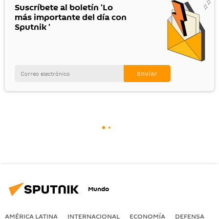
Suscríbete al boletín 'Lo
más importante del día con
Sputnik '
Mundo
AMÉRICA LATINA
INTERNACIONAL
ECONOMÍA
DEFENSA
M