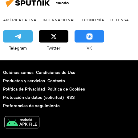
Mundo
AMÉRICA LATINA
INTERNACIONAL
ECONOMÍA
DEFENSA
M
Telegram
Twitter
VK
Quiénes somos
Condiciones de Uso
Productos y servicios
Contacto
Política de Privacidad
Politica de Cookies
Protección de datos (solicitud)
RSS
Preferencias de seguimiento