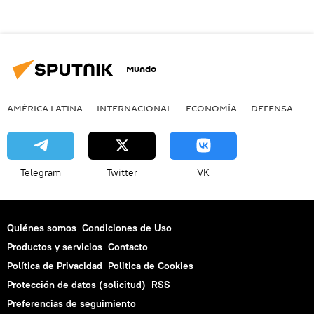
Mundo
AMÉRICA LATINA
INTERNACIONAL
ECONOMÍA
DEFENSA
M
Telegram
Twitter
VK
Quiénes somos
Condiciones de Uso
Productos y servicios
Contacto
Política de Privacidad
Politica de Cookies
Protección de datos (solicitud)
RSS
Preferencias de seguimiento