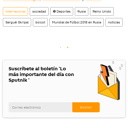
Internacional
sociedad
⚽ Deportes
Rusia
Reino Unido
Serguéi Skripal
boicot
Mundial de Fútbol 2018 en Rusia
noticias
Suscríbete al boletín 'Lo
más importante del día con
Sputnik '