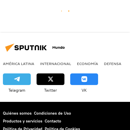
Mundo
AMÉRICA LATINA
INTERNACIONAL
ECONOMÍA
DEFENSA
M
Telegram
Twitter
VK
Quiénes somos
Condiciones de Uso
Productos y servicios
Contacto
Política de Privacidad
Politica de Cookies