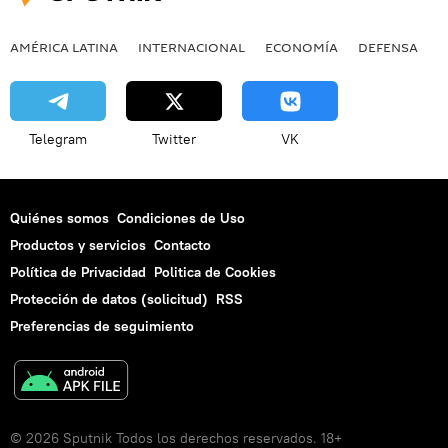
AMÉRICA LATINA
INTERNACIONAL
ECONOMÍA
DEFENSA
M
Telegram
Twitter
VK
Quiénes somos
Condiciones de Uso
Productos y servicios
Contacto
Política de Privacidad
Politica de Cookies
Protección de datos (solicitud)
RSS
Preferencias de seguimiento
© 2026 Sputnik Todos los derechos reservados. 18+