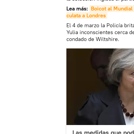
Lea más:
Boicot al Mundial 
culata a Londres
El 4 de marzo la Policía bri
Yulia inconscientes cerca d
condado de Wiltshire.
Las medidas que podr