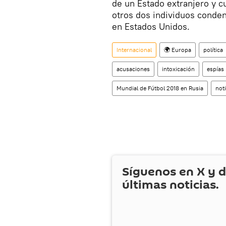
de un Estado extranjero y c
otros dos individuos conde
en Estados Unidos.
Internacional
🌍 Europa
política
acusaciones
intoxicación
espías
Mundial de Fútbol 2018 en Rusia
noti
Síguenos en
X
y d
últimas noticias.