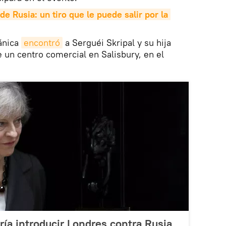
de Rusia: un tiro que le puede salir por la 
tánica
encontró
a Serguéi Skripal y su hija
e un centro comercial en Salisbury, en el
ía introducir Londres contra Rusia