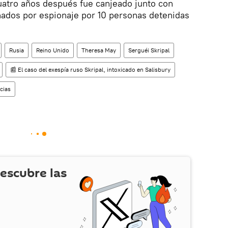
uatro años después fue canjeado junto con
nados por espionaje por 10 personas detenidas
Rusia
Reino Unido
Theresa May
Serguéi Skripal
📰 El caso del exespía ruso Skripal, intoxicado en Salisbury
cias
escubre las