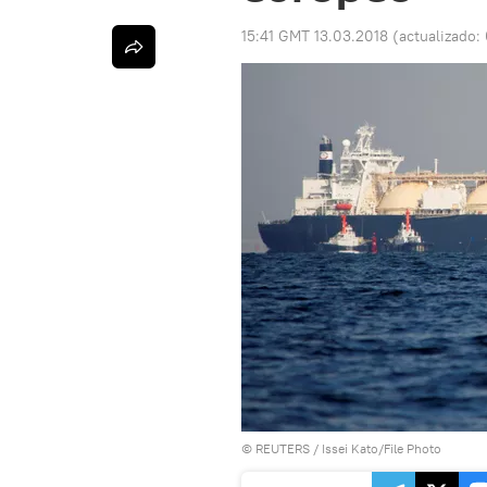
15:41 GMT 13.03.2018
(actualizado:
©
REUTERS
/ Issei Kato/File Photo