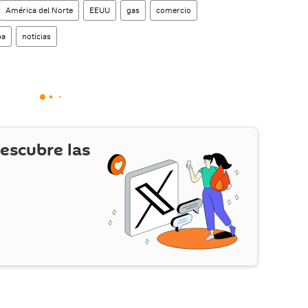
América del Norte
EEUU
gas
comercio
pa
noticias
escubre las