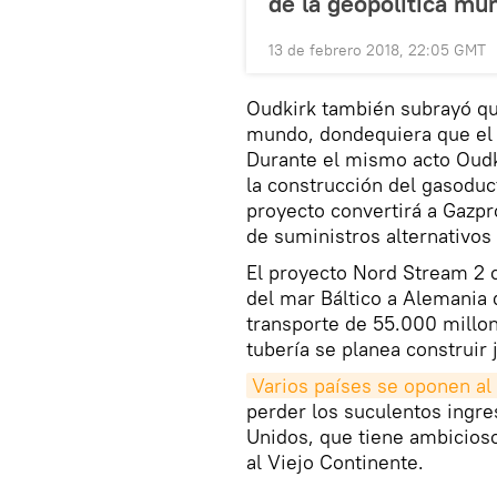
de la geopolítica mun
13 de febrero 2018, 22:05 GMT
Oudkirk también subrayó qu
mundo, dondequiera que el 
Durante el mismo acto Oudk
la construcción del gasoduc
proyecto convertirá a Gazp
de suministros alternativos
El proyecto Nord Stream 2 c
del mar Báltico a Alemania 
transporte de 55.000 millon
tubería se planea construir 
Varios países se oponen al
perder los suculentos ingres
Unidos, que tiene ambicios
al Viejo Continente.