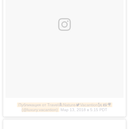
Публикация от Travel🏝Nature🏕Vacantion🗽 📸🎥 
(@luxury.vacantion)
Мар 13, 2018 в 5:15 PDT