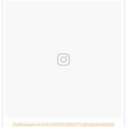
Публикация от CALCIATORI BRUTTI (@calciatoribrutti)