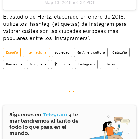
Мар 13, 2018 в 6:32 PDT
El estudio de Hertz, elaborado en enero de 2018,
utiliza los 'hashtag' (etiquetas) de Instagram para
valorar cuáles son las ciudades europeas más
populares entre los 'instagramers'.
España
Internacional
sociedad
🎭 Arte y cultura
Cataluña
Barcelona
fotografía
🌍 Europa
Instagram
noticias
Síguenos en
Telegram
y te
mantendremos al tanto de
todo lo que pasa en el
mundo.