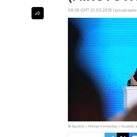
08:38 GMT 01.03.2018
(actualizado
© Sputnik / Mikhail Klimentiev
/
Acceder a