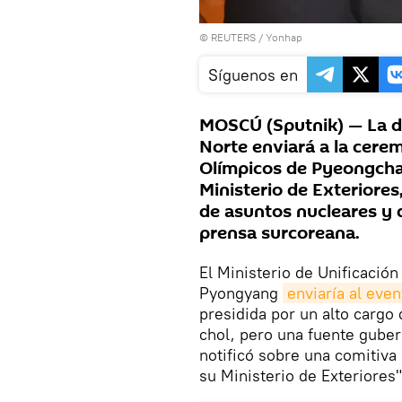
©
REUTERS
/ Yonhap
Síguenos en
MOSCÚ (Sputnik) — La de
Norte enviará a la cere
Olímpicos de Pyeongchan
Ministerio de Exteriores
de asuntos nucleares y d
prensa surcoreana.
El Ministerio de Unificació
Pyongyang
enviaría al eve
presidida por un alto cargo 
chol, pero una fuente guber
notificó sobre una comitiva 
su Ministerio de Exteriores"