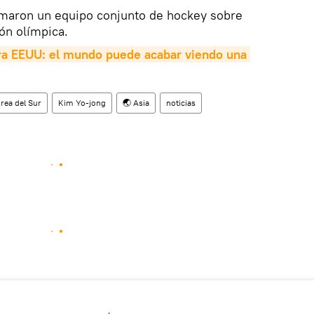
maron un equipo conjunto de hockey sobre
ón olímpica.
ra EEUU: el mundo puede acabar viendo una 
rea del Sur
Kim Yo-jong
🌏 Asia
noticias