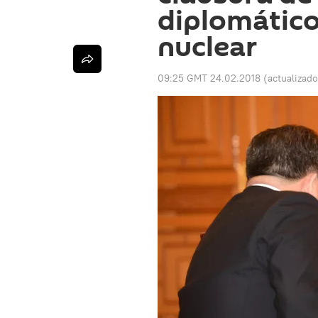
diplomátic
nuclear
09:25 GMT 24.02.2018
(actualizad