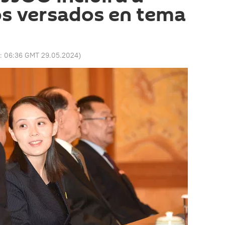
os versados en tema
o:
06:36 GMT 29.05.2024
)