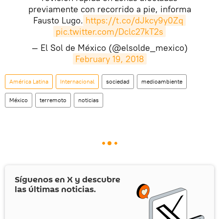
previamente con recorrido a pie, informa
Fausto Lugo.
https://t.co/dJkcy9y0Zq
pic.twitter.com/Dclc27kT2s
— El Sol de México (@elsolde_mexico)
February 19, 2018
América Latina
Internacional
sociedad
medioambiente
México
terremoto
noticias
Síguenos en
X
y descubre
las últimas noticias.