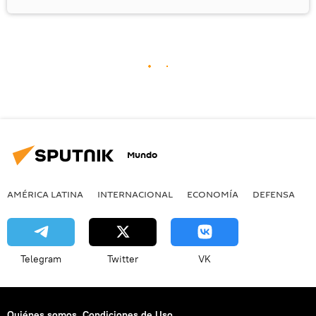
Mundo
AMÉRICA LATINA
INTERNACIONAL
ECONOMÍA
DEFENSA
M
Telegram
Twitter
VK
Quiénes somos
Condiciones de Uso