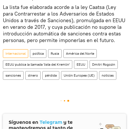
La lista fue elaborada acorde a la ley Caatsa (Ley
para Contrarrestar a los Adversarios de Estados
Unidos a través de Sanciones), promulgada en EEUU
en verano de 2017, y cuya publicación no supone la
introducción automática de sanciones contra estas
personas, pero permite imponerlas en el futuro.
Internacional
política
Rusia
América del Norte
EEUU publica la llamada 'lista del Kremlin'
EEUU
Dmitri Rogozin
sanciones
dinero
pérdida
Unión Europea (UE)
noticias
Síguenos en
Telegram
y te
mantendremos al tanto de