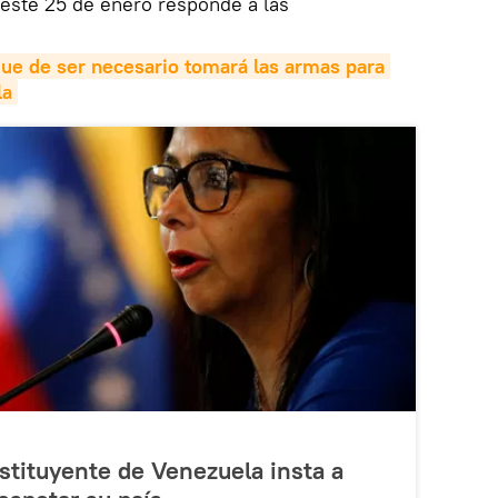
este 25 de enero responde a las
e de ser necesario tomará las armas para 
la
stituyente de Venezuela insta a