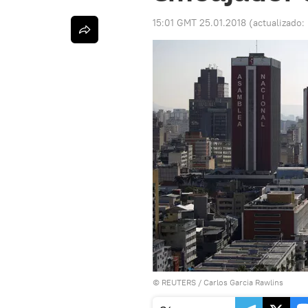
15:01 GMT 25.01.2018
(actualizado:
©
REUTERS
/ Carlos Garcia Rawlins