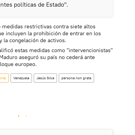
ntes políticas de Estado".
 medidas restrictivas contra siete altos
e incluyen la prohibición de entrar en los
y la congelación de activos.
lificó estas medidas como "intervencionistas"
e Maduro aseguró su país no cederá ante
bloque europeo.
onal
Venezuela
Jesús Silva
persona non grata