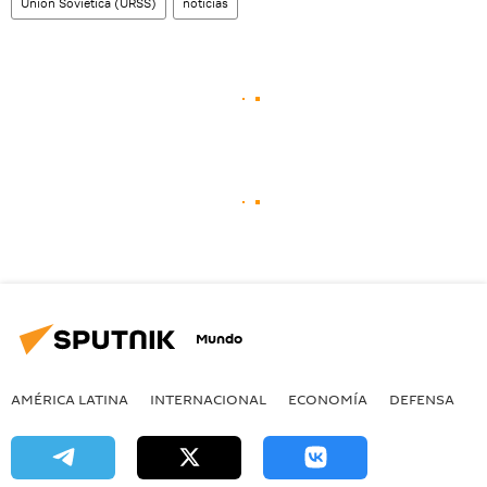
Unión Soviética (URSS)
noticias
Mundo
AMÉRICA LATINA
INTERNACIONAL
ECONOMÍA
DEFENSA
M