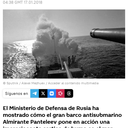
04:38 GMT 17.01.2018
© Sputnik / Alexei Mezhuev
/
Acceder al contenido multimedia
Síguenos en
El Ministerio de Defensa de Rusia ha
mostrado cómo el gran barco antisubmarino
Almirante Panteleev pone en acción una