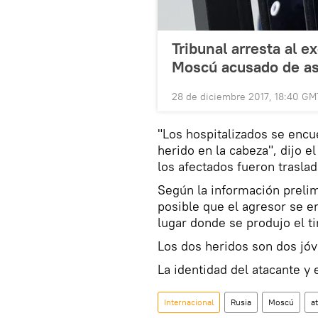
Tribunal arresta al e
Moscú acusado de as
28 de diciembre 2017, 18:40 GM
"Los hospitalizados se encu
herido en la cabeza", dijo e
los afectados fueron trasla
Según la información prelim
posible que el agresor se e
lugar donde se produjo el ti
Los dos heridos son dos jó
La identidad del atacante y
Internacional
Rusia
Moscú
a