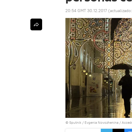
20:54 GMT 30.12.2017
(actualizado
© Sputnik / Evgenia Novozhenina
/
Accede