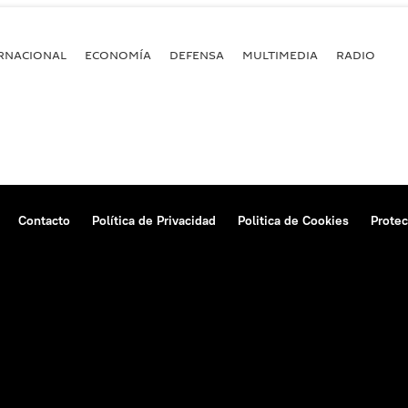
RNACIONAL
ECONOMÍA
DEFENSA
MULTIMEDIA
RADIO
Contacto
Política de Privacidad
Politica de Cookies
Protec