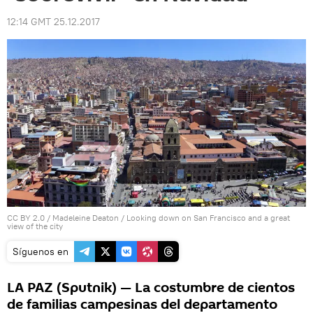
12:14 GMT 25.12.2017
CC BY 2.0
/
Madeleine Deaton
/
Looking down on San Francisco and a great
view of the city
Síguenos en
LA PAZ (Sputnik) — La costumbre de cientos
de familias campesinas del departamento