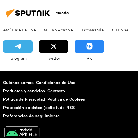
Mundo
AMÉRICA LATINA
INTERNACIONAL
ECONOMÍA
DEFENSA
M
Telegram
Twitter
VK
Quiénes somos
Condiciones de Uso
Productos y servicios
Contacto
Política de Privacidad
Politica de Cookies
Protección de datos (solicitud)
RSS
Preferencias de seguimiento