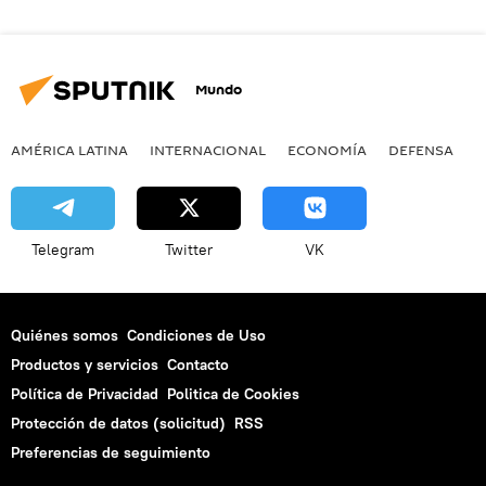
Mundo
AMÉRICA LATINA
INTERNACIONAL
ECONOMÍA
DEFENSA
M
Telegram
Twitter
VK
Quiénes somos
Condiciones de Uso
Productos y servicios
Contacto
Política de Privacidad
Politica de Cookies
Protección de datos (solicitud)
RSS
Preferencias de seguimiento