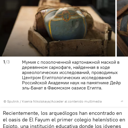
1
/3
Мумия с позолоченной картонажной маской в
деревянном саркофаге, найденная в ходе
археологических исследований, проводимых
Центром Египтологических исследований
Российской Академии наук на памятнике Дейр
эль-Банат в Фаюмском оазисе Египта.
© Sputnik / Ksenia Nikolskaya
/
Acceder al contenido multimedia
Recientemente, los arqueólogos han encontrado en
el oasis de El Fayum el primer colegio helenístico en
Egipto, una institución educativa donde los jóvenes