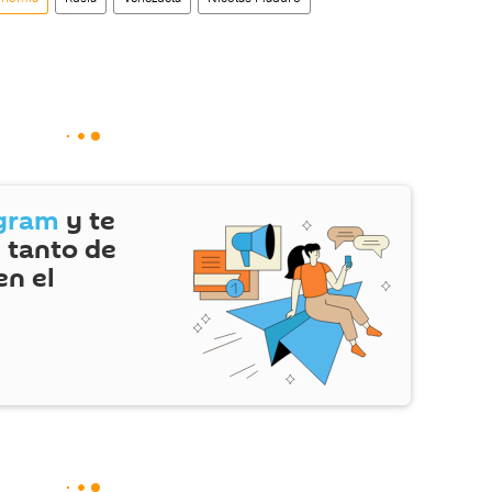
gram
y te
 tanto de
en el