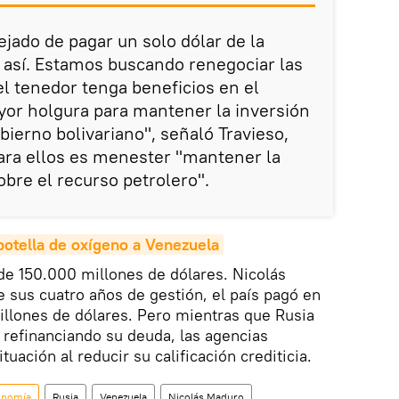
jado de pagar un solo dólar de la
 así. Estamos buscando renegociar las
el tenedor tenga beneficios en el
yor holgura para mantener la inversión
obierno bolivariano", señaló Travieso,
para ellos es menester "mantener la
obre el recurso petrolero".
botella de oxígeno a Venezuela
de 150.000 millones de dólares. Nicolás
 sus cuatro años de gestión, el país pagó en
millones de dólares. Pero mientras que Rusia
 refinanciando su deuda, las agencias
tuación al reducir su calificación crediticia.
onomía
Rusia
Venezuela
Nicolás Maduro