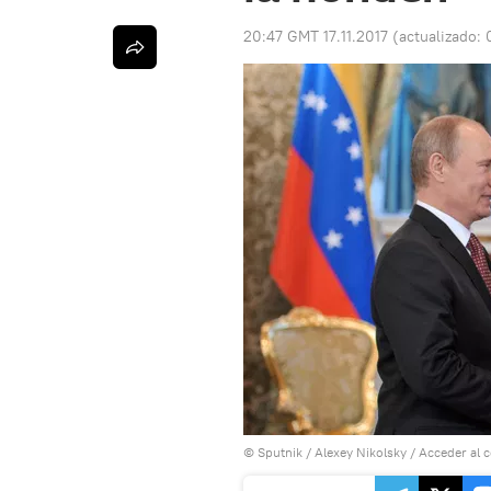
20:47 GMT 17.11.2017
(actualizado:
© Sputnik / Alexey Nikolsky
/
Acceder al 