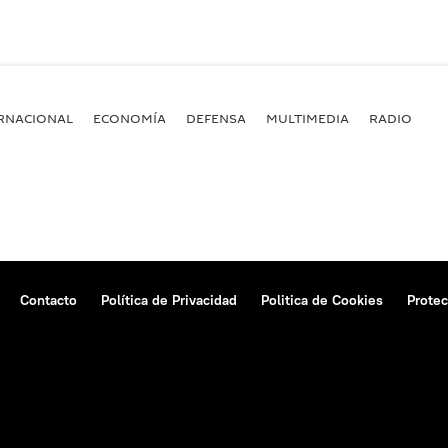
RNACIONAL
ECONOMÍA
DEFENSA
MULTIMEDIA
RADIO
Contacto
Política de Privacidad
Politica de Cookies
Protec