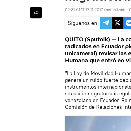
02:31 GMT 17.11.2017
(actualizado:
Síguenos en
QUITO (Sputnik) — La c
radicados en Ecuador pi
unicameral) revisar las 
Humana que entró en vi
"La Ley de Movilidad Humana
genera un ruido fuerte debi
instrumentos internacionales
situación migratoria irregul
venezolana en Ecuador, Rei
Comisión de Relaciones Int