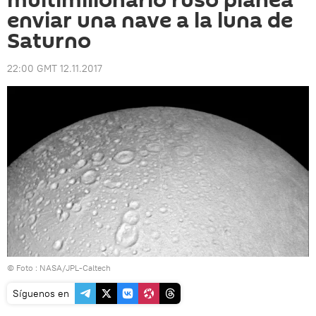
multimillonario ruso planea
enviar una nave a la luna de
Saturno
22:00 GMT 12.11.2017
© Foto :
NASA/JPL-Caltech
Síguenos en