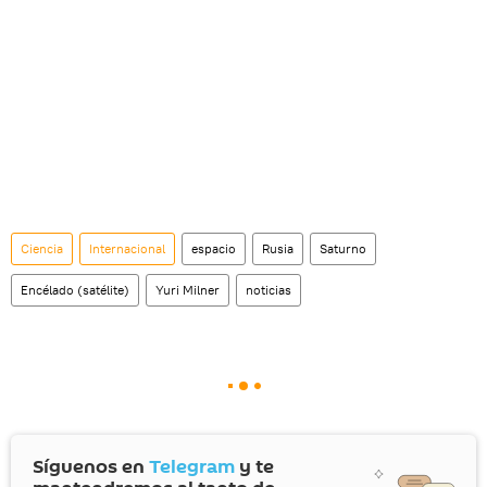
Ciencia
Internacional
espacio
Rusia
Saturno
Encélado (satélite)
Yuri Milner
noticias
Síguenos en
Telegram
y te