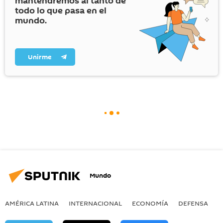
mantendremos al tanto de
todo lo que pasa en el
mundo.
Unirme
Mundo
AMÉRICA LATINA
INTERNACIONAL
ECONOMÍA
DEFENSA
M