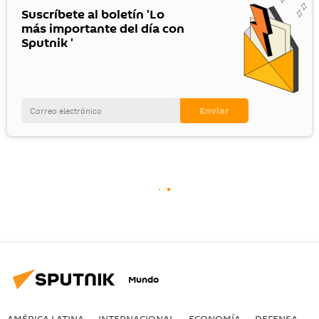
Suscríbete al boletín 'Lo
más importante del día con
Sputnik '
Mundo
AMÉRICA LATINA
INTERNACIONAL
ECONOMÍA
DEFENSA
M