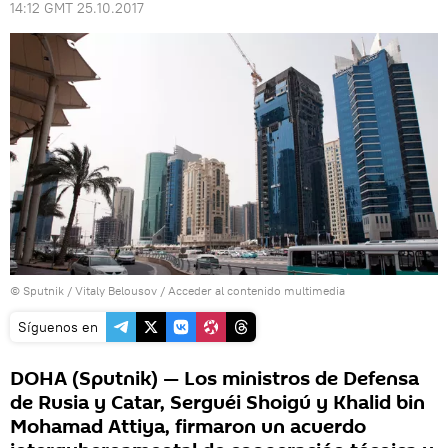
14:12 GMT 25.10.2017
© Sputnik / Vitaly Belousov
/
Acceder al contenido multimedia
Síguenos en
DOHA (Sputnik) — Los ministros de Defensa
de Rusia y Catar, Serguéi Shoigú y Khalid bin
Mohamad Attiya, firmaron un acuerdo