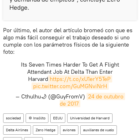
Hedge.
Por último, el autor del artículo bromeó con que es
algo más fácil conseguir el trabajo deseado si uno
cumple con los parámetros físicos de la siguiente
foto:
Its Seven Times Harder To Get A Flight
Attendant Job At Delta Than Enter
Harvard
https://t.co/xU1erY5TeP
pic.twitter.com/GuMGNviNrH
— Cthulhu🌙 (@GuyFromV)
24 de outubro 
de 2017
sociedad
💢 Insólito
EEUU
Universidad de Harvard
Delta Airlines
Zero Hedge
aviones
auxiliares de vuelo