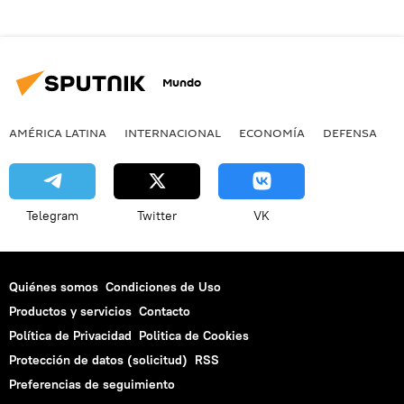
Mundo
AMÉRICA LATINA
INTERNACIONAL
ECONOMÍA
DEFENSA
M
Telegram
Twitter
VK
Quiénes somos
Condiciones de Uso
Productos y servicios
Contacto
Política de Privacidad
Politica de Cookies
Protección de datos (solicitud)
RSS
Preferencias de seguimiento