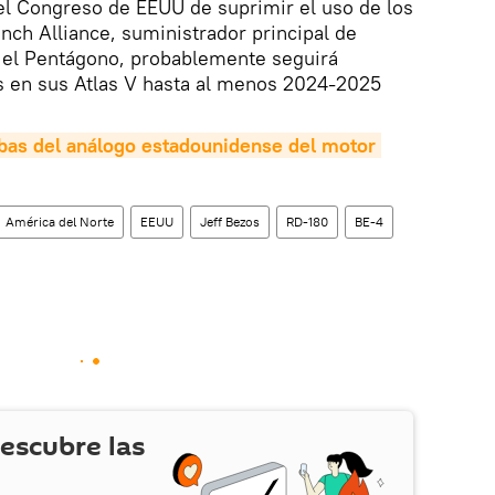
el Congreso de EEUU de suprimir el uso de los
ch Alliance, suministrador principal de
a el Pentágono, probablemente seguirá
os en sus Atlas V hasta al menos 2024-2025
bas del análogo estadounidense del motor 
América del Norte
EEUU
Jeff Bezos
RD-180
BE-4
escubre las