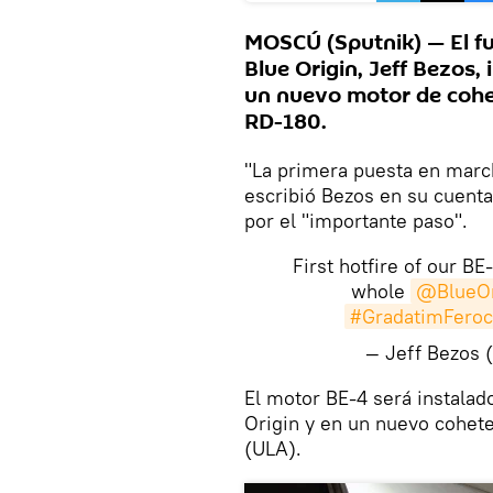
MOSCÚ (Sputnik) — El fu
Blue Origin, Jeff Bezos,
un nuevo motor de cohe
RD-180.
"La primera puesta en march
escribió Bezos en su cuenta 
por el "importante paso".
First hotfire of our B
whole
@BlueOr
#GradatimFeroc
— Jeff Bezos
El motor BE-4 será instalad
Origin y en un nuevo cohet
(ULA).