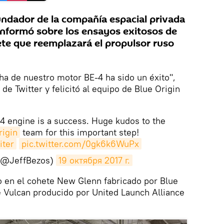
ndador de la compañía espacial privada
 informó sobre los ensayos exitosos de
te que reemplazará el propulsor ruso
a de nuestro motor BE-4 ha sido un éxito",
de Twitter y felicitó al equipo de Blue Origin
E-4 engine is a success. Huge kudos to the
igin
team for this important step!
iter
pic.twitter.com/0gk6k6WuPx
 (@JeffBezos)
19 октября 2017 г.
o en el cohete New Glenn fabricado por Blue
e Vulcan producido por United Launch Alliance