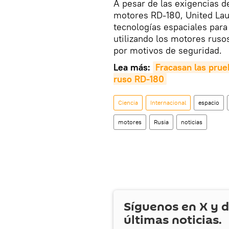
A pesar de las exigencias d
motores RD-180, United Laun
tecnologías espaciales par
utilizando los motores rus
por motivos de seguridad.
Lea más:
Fracasan las prue
ruso RD-180
Ciencia
Internacional
espacio
motores
Rusia
noticias
Síguenos en
X
y d
últimas noticias.