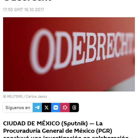
17:55 GMT 16.10.2017
©
REUTERS
/ Carlos Jasso
Síguenos en
CIUDAD DE MÉXICO (Sputnik) — La
Procuraduría General de México (PGR)