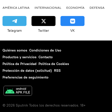
AMÉRICA LATINA
INTERNACIONAL
ECONOMÍA
DEFENSA
M
Telegram
Twitter
VK
Quiénes somos
Condiciones de Uso
Productos y servicios
Contacto
Política de Privacidad
Politica de Cookies
Protección de datos (solicitud)
RSS
Preferencias de seguimiento
© 2026 Sputnik Todos los derechos reservados. 18+