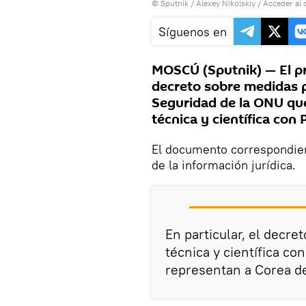
© Sputnik / Alexey Nikolskiy
/
Acceder al 
Síguenos en
MOSCÚ (Sputnik) — El pr
decreto sobre medidas p
Seguridad de la ONU que
técnica y científica con
El documento correspondien
de la información jurídica.
En particular, el decre
técnica y científica co
representan a Corea de