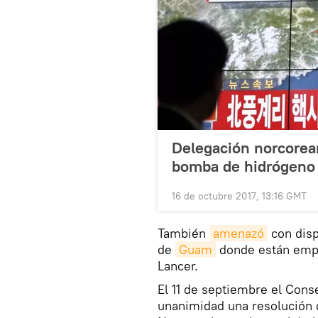
Delegación norcorea
bomba de hidrógeno 
16 de octubre 2017, 13:16 GMT
También
amenazó
con disp
de
Guam
donde están empl
Lancer.
El 11 de septiembre el Con
unanimidad una resolución 