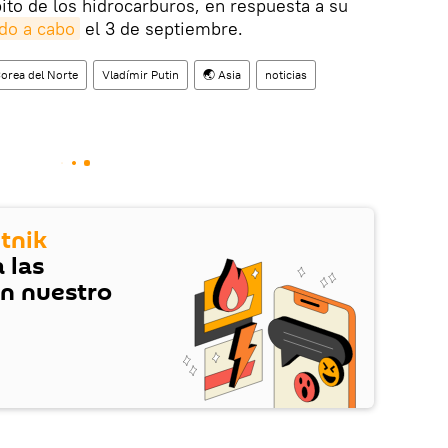
ito de los hidrocarburos, en respuesta a su
ado a cabo
el 3 de septiembre.
orea del Norte
Vladímir Putin
🌏 Asia
noticias
tnik
 las
en nuestro