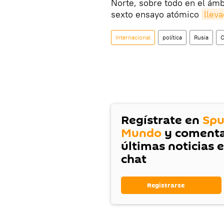
Norte, sobre todo en el ámb
sexto ensayo atómico
llev
Internacional
política
Rusia
C
Regístrate en
Spu
Mundo
y comenta
últimas noticias 
chat
Registrarse