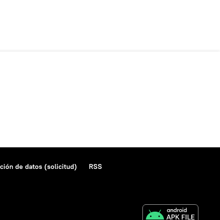
ción de datos (solicitud)
RSS