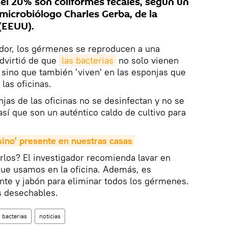
 el 20% son coliformes fecales, según un
 microbiólogo Charles Gerba, de la
(EEUU).
ador, los gérmenes se reproducen a una
advirtió de que
las bacterias
no solo vienen
sino que también 'viven' en las esponjas que
 las oficinas.
njas de las oficinas no se desinfectan y no se
así que son un auténtico caldo de cultivo para
esino' presente en nuestras casas
los? El investigador recomienda lavar en
que usamos en la oficina. Además, es
ente y jabón para eliminar todos los gérmenes.
os desechables.
bacterias
noticias