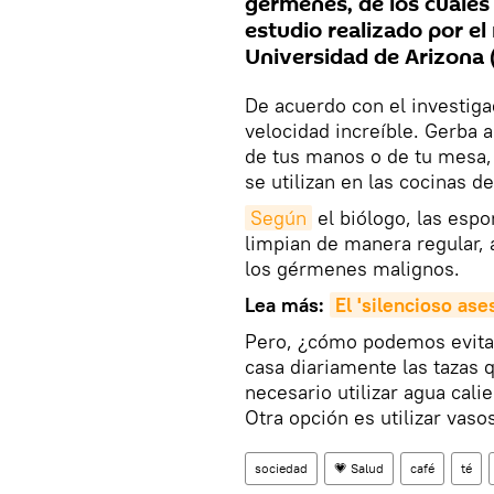
gérmenes, de los cuales
estudio realizado por el
Universidad de Arizona 
De acuerdo con el investig
velocidad increíble. Gerba 
de tus manos o de tu mesa, 
se utilizan en las cocinas de
Según
el biólogo, las espo
limpian de manera regular, 
los gérmenes malignos.
Lea más:
El 'silencioso as
Pero, ¿cómo podemos evitar
casa diariamente las tazas 
necesario utilizar agua cali
Otra opción es utilizar vas
sociedad
💗 Salud
café
té