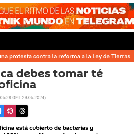
una protesta contra la reforma a la Ley de Tierras
ca debes tomar té
 oficina
05:28 GMT 29.05.2024
)
ficina está cubierto de bacterias y