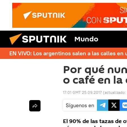
Mundo
EN VIVO: Los argentinos salen a las calles en 
Por qué nun
o café en la
17:01 GMT 25.09.2017
(actualizado:
Síguenos en
El 90% de las tazas de o