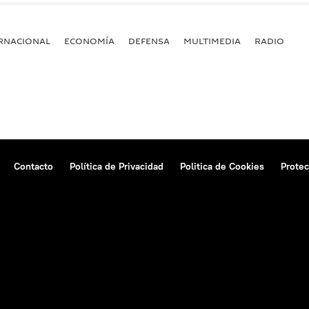
RNACIONAL
ECONOMÍA
DEFENSA
MULTIMEDIA
RADIO
Contacto
Política de Privacidad
Politica de Cookies
Protec