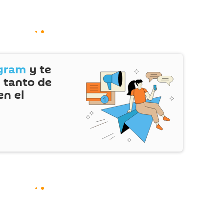
gram
y te
 tanto de
en el