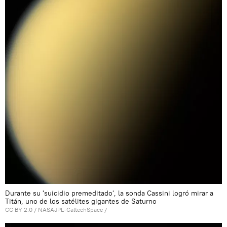
Durante su 'suicidio premeditado', la sonda Cassini logró mirar a
Titán, uno de los satélites gigantes de Saturno
CC BY 2.0
/
NASAJPL-CaltechSpace
/