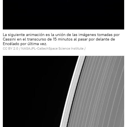
La siguiente animación es la unión de las imágenes tomadas por
Cassini en el transcurso de 15 minutos al pasar por delante de
Encélado por última vez.
CC BY 2.0
/
NASAJPL-CaltechSpace Science Institute
/