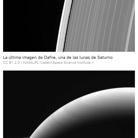
La última imagen de Dafne, una de las lunas de Saturno
CC BY 2.0
/
NASAJPL-CaltechSpace Science Institute
/