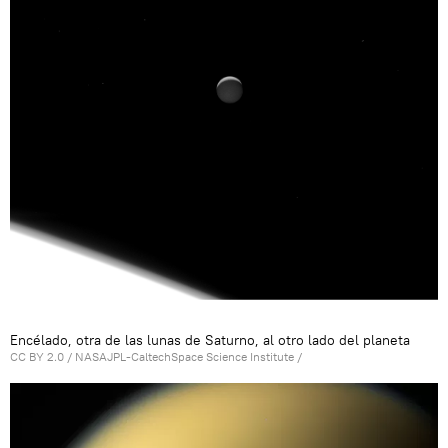
Encélado, otra de las lunas de Saturno, al otro lado del planeta
CC BY 2.0
/
NASAJPL-CaltechSpace Science Institute
/