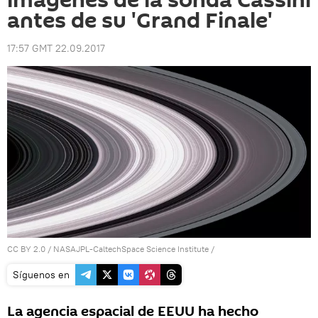
imágenes de la sonda Cassini
antes de su 'Grand Finale'
17:57 GMT 22.09.2017
CC BY 2.0
/
NASAJPL-CaltechSpace Science Institute
/
Síguenos en
La agencia espacial de EEUU ha hecho