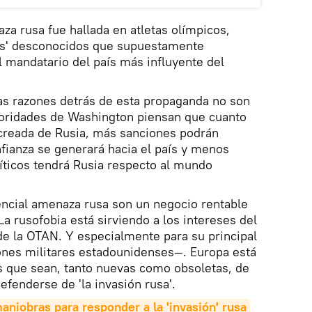
za rusa fue hallada en atletas olímpicos,
kers' desconocidos que supuestamente
l mandatario del país más influyente del
.
 las razones detrás de esta propaganda no son
autoridades de Washington piensan que cuanto
 creada de Rusia, más sanciones podrán
nfianza se generará hacia el país y menos
íticos tendrá Rusia respecto al mundo
ncial amenaza rusa son un negocio rentable
a rusofobia está sirviendo a los intereses del
 de la OTAN. Y especialmente para su principal
ones militares estadounidenses—. Europa está
s que sean, tanto nuevas como obsoletas, de
fenderse de 'la invasión rusa'.
aniobras para responder a la 'invasión' rusa