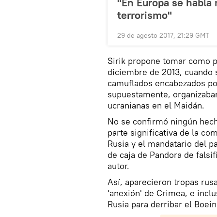
"En Europa se habla 
terrorismo"
29 de agosto 2017, 21:29 GMT
Sirik propone tomar como p
diciembre de 2013, cuando 
camuflados encabezados por
supuestamente, organizaban
ucranianas en el Maidán.
No se confirmó ningún hech
parte significativa de la co
Rusia y el mandatario del pa
de caja de Pandora de falsif
autor.
Así, aparecieron tropas rusa
'anexión' de Crimea, e incl
Rusia para derribar el Boein