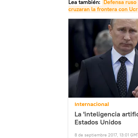
Lea también:
Defensa ruso 
cruzaran la frontera con Ucr
Internacional
La 'inteligencia artif
Estados Unidos
8 de septiembre 2017, 13:01 GM