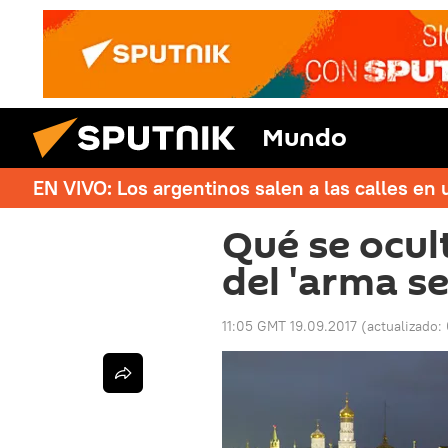
Mundo
EN VIVO: Los argentinos salen a las calles en 
Qué se ocul
del 'arma se
11:05 GMT 19.09.2017
(actualizado: