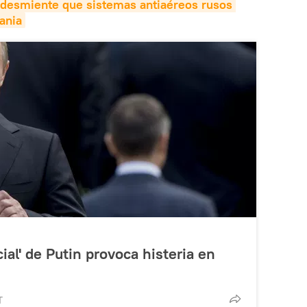
desmiente que sistemas antiaéreos rusos 
ania
icial' de Putin provoca histeria en
T