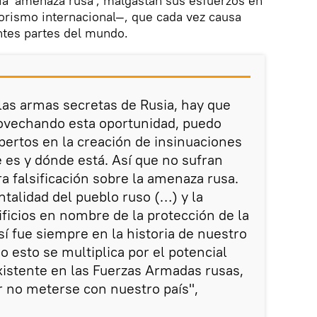
ia 'amenaza rusa', malgastan sus esfuerzos en
rorismo internacional—, que cada vez causa
ntes partes del mundo.
 las armas secretas de Rusia, hay que
provechando esta oportunidad, puedo
xpertos en la creación de insinuaciones
e es y dónde está. Así que no sufran
 falsificación sobre la amenaza rusa.
talidad del pueblo ruso (…) y la
ificios en nombre de la protección de la
Así fue siempre en la historia de nuestro
odo esto se multiplica por el potencial
existente en las Fuerzas Armadas rusas,
r no meterse con nuestro país",