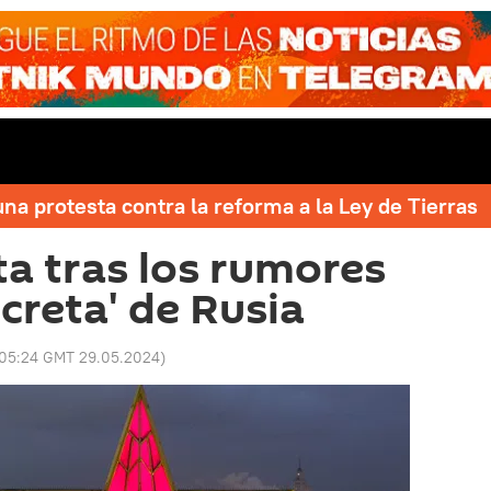
una protesta contra la reforma a la Ley de Tierras
ta tras los rumores
creta' de Rusia
05:24 GMT 29.05.2024
)