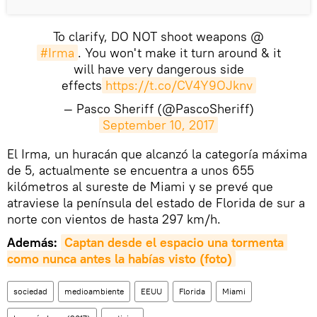
To clarify, DO NOT shoot weapons @
#Irma
. You won't make it turn around & it
will have very dangerous side
effects
https://t.co/CV4Y9OJknv
— Pasco Sheriff (@PascoSheriff)
September 10, 2017
El Irma, un huracán que alcanzó la categoría máxima
de 5, actualmente se encuentra a unos 655
kilómetros al sureste de Miami y se prevé que
atraviese la península del estado de Florida de sur a
norte con vientos de hasta 297 km/h.
Además:
Captan desde el espacio una tormenta 
como nunca antes la habías visto (foto)
sociedad
medioambiente
EEUU
Florida
Miami