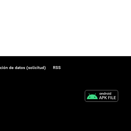
ción de datos (solicitud)
RSS