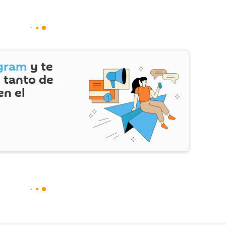
gram
y te
 tanto de
en el