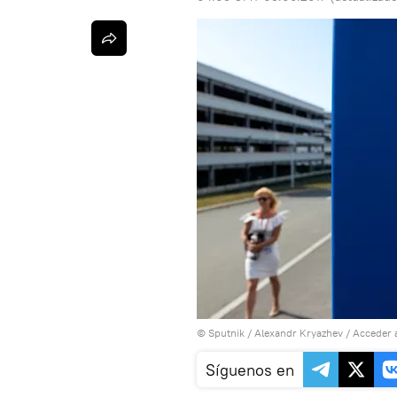
© Sputnik / Alexandr Kryazhev
/
Acceder 
Síguenos en