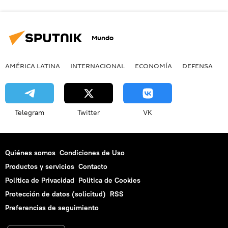
Mundo
AMÉRICA LATINA
INTERNACIONAL
ECONOMÍA
DEFENSA
M
Telegram
Twitter
VK
Quiénes somos
Condiciones de Uso
Productos y servicios
Contacto
Política de Privacidad
Politica de Cookies
Protección de datos (solicitud)
RSS
Preferencias de seguimiento