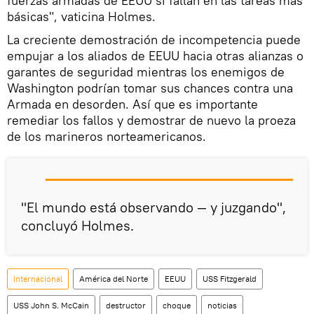
fuerzas armadas de EEUU si fallan en las tareas más
básicas", vaticina Holmes.
La creciente demostración de incompetencia puede
empujar a los aliados de EEUU hacia otras alianzas o
garantes de seguridad mientras los enemigos de
Washington podrían tomar sus chances contra una
Armada en desorden. Así que es importante
remediar los fallos y demostrar de nuevo la proeza
de los marineros norteamericanos.
"El mundo está observando — y juzgando",
concluyó Holmes.
Internacional
América del Norte
EEUU
USS Fitzgerald
USS John S. McCain
destructor
choque
noticias