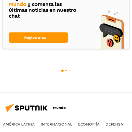
Mundo
y comenta las
últimas noticias en nuestro
chat
Registrarse
Mundo
AMÉRICA LATINA
INTERNACIONAL
ECONOMÍA
DEFENSA
M