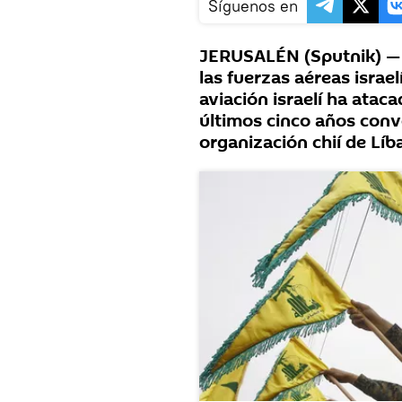
Síguenos en
JERUSALÉN (Sputnik) — E
las fuerzas aéreas israel
aviación israelí ha atac
últimos cinco años convo
organización chií de Líb