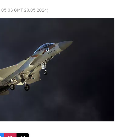
:
05:06 GMT 29.05.2024
)