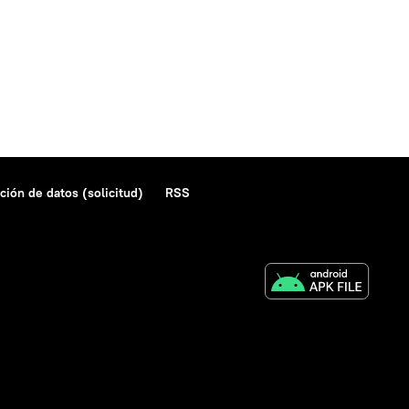
ción de datos (solicitud)
RSS