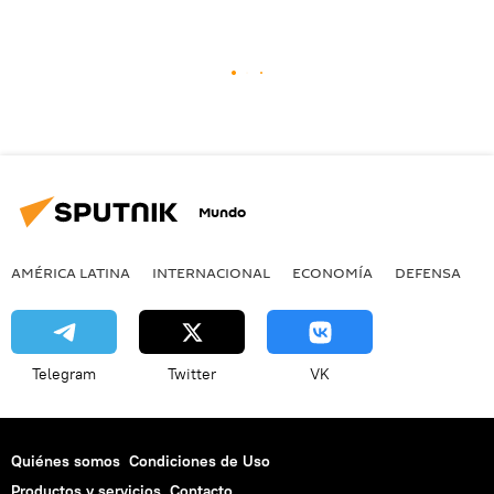
Mundo
AMÉRICA LATINA
INTERNACIONAL
ECONOMÍA
DEFENSA
M
Telegram
Twitter
VK
Quiénes somos
Condiciones de Uso
Productos y servicios
Contacto