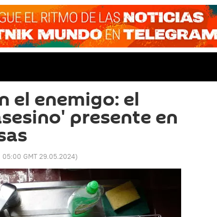
n el enemigo: el
asesino' presente en
sas
:
05:00 GMT 29.05.2024
)