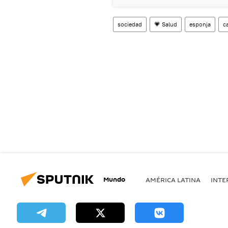
sociedad
💗 Salud
esponja
c
Mundo
AMÉRICA LATINA
INTE