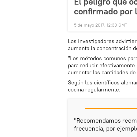
El peligro que oc
confirmado por l
5 de mayo 2017, 12:30 GMT
Los investigadores advirtie
aumenta la concentración de
"Los métodos comunes para 
para reducir efectivamente l
aumentar las cantidades de 
Según los científicos alema
cocina regularmente.
"Recomendamos reempl
frecuencia, por ejempl