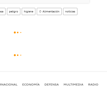
asa
peligro
higiene
🥚 Alimentación
noticias
RNACIONAL
ECONOMÍA
DEFENSA
MULTIMEDIA
RADIO