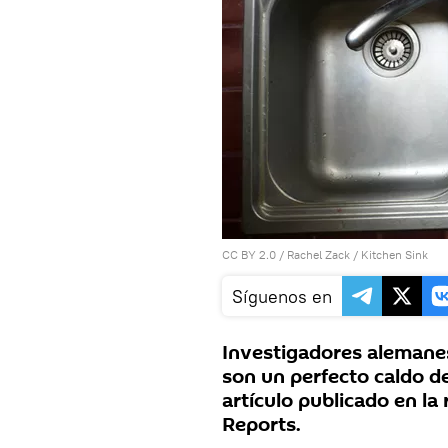
CC BY 2.0
/
Rachel Zack
/
Kitchen Sink
Síguenos en
Investigadores alemanes
son un perfecto caldo de
artículo publicado en la r
Reports.