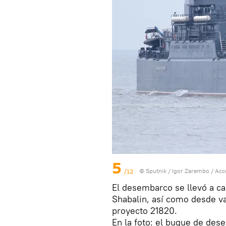
5
/12
© Sputnik / Igor Zarembo
/
Acc
El desembarco se llevó a c
Shabalin, así como desde va
proyecto 21820.
En la foto: el buque de des