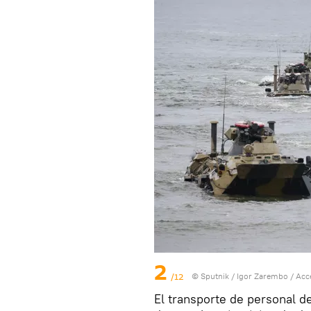
2
/12
© Sputnik / Igor Zarembo
/
Acc
El transporte de personal d