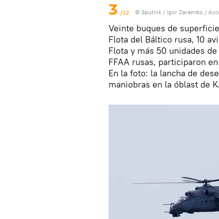
3
/12
© Sputnik / Igor Zarembo
/
Acc
Veinte buques de superficie
Flota del Báltico rusa, 10 av
Flota y más 50 unidades de
FFAA rusas, participaron en 
En la foto: la lancha de de
maniobras en la óblast de K