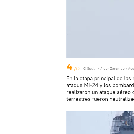
4
/12
© Sputnik / Igor Zarembo
/
Acc
En la etapa principal de las
ataque Mi-24 y los bombarde
realizaron un ataque aéreo 
terrestres fueron neutraliz