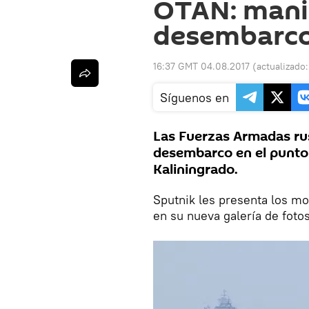
OTAN: mani
desembarco
16:37 GMT 04.08.2017
(actualizado
Síguenos en
Las Fuerzas Armadas rus
desembarco en el punto m
Kaliningrado.
Sputnik les presenta los 
en su nueva galería de fotos