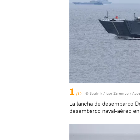
1
/12
© Sputnik / Igor Zarembo
/
Acce
La lancha de desembarco De
desembarco naval-aéreo en l