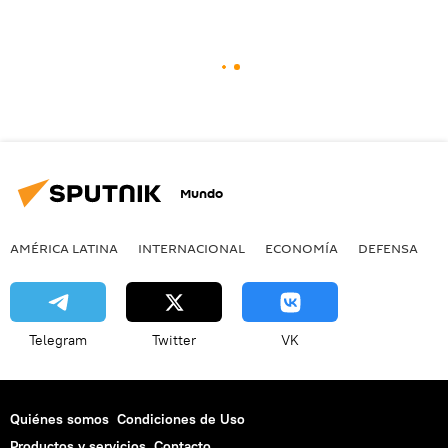
Mundo
AMÉRICA LATINA
INTERNACIONAL
ECONOMÍA
DEFENSA
M
Telegram
Twitter
VK
Quiénes somos
Condiciones de Uso
Productos y servicios
Contacto