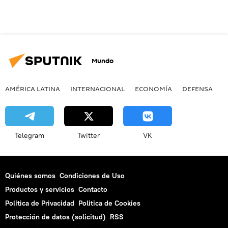
Mundo
AMÉRICA LATINA
INTERNACIONAL
ECONOMÍA
DEFENSA
M
Telegram
Twitter
VK
Quiénes somos
Condiciones de Uso
Productos y servicios
Contacto
Política de Privacidad
Politica de Cookies
Protección de datos (solicitud)
RSS