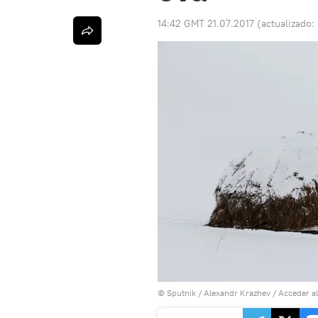
14:42 GMT 21.07.2017
(actualizado:
© Sputnik / Alexandr Krazhev
/
Acceder a