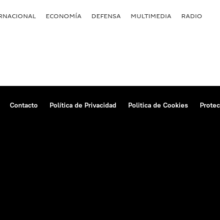
RNACIONAL
ECONOMÍA
DEFENSA
MULTIMEDIA
RADIO
Contacto
Política de Privacidad
Politica de Cookies
Protec