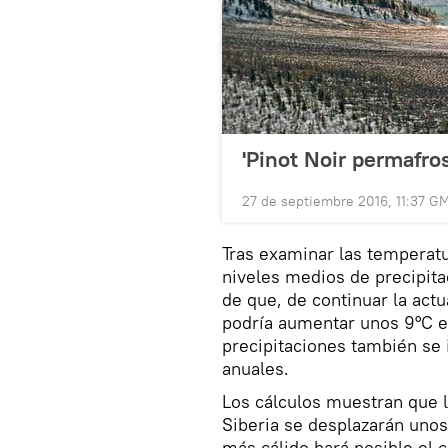
'Pinot Noir permafrost
27 de septiembre 2016, 11:37 G
Tras examinar las temperatu
niveles medios de precipitac
de que, de continuar la act
podría aumentar unos 9°C en
precipitaciones también se 
anuales.
Los cálculos muestran que lo
Siberia se desplazarán unos
más cálido hará posible el c