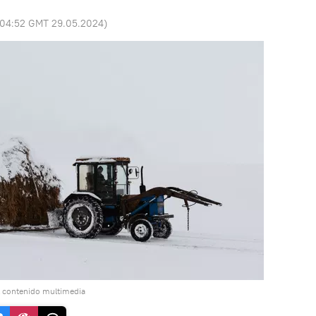
04:52 GMT 29.05.2024
)
l contenido multimedia