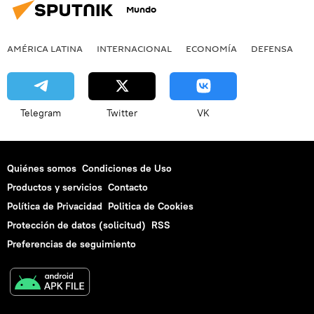
Mundo
AMÉRICA LATINA
INTERNACIONAL
ECONOMÍA
DEFENSA
M
Telegram
Twitter
VK
Quiénes somos
Condiciones de Uso
Productos y servicios
Contacto
Política de Privacidad
Politica de Cookies
Protección de datos (solicitud)
RSS
Preferencias de seguimiento