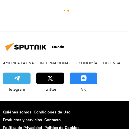
Mundo
AMÉRICA LATINA
INTERNACIONAL
ECONOMÍA
DEFENSA
M
Telegram
Twitter
VK
Quiénes somos
Condiciones de Uso
Productos y servicios
Contacto
Política de Privacidad
Politica de Cookies