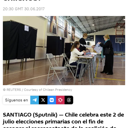
20:30 GMT 30.06.2017
©
REUTERS
/ Courtesy of Chilean Presidency
Síguenos en
SANTIAGO (Sputnik) — Chile celebra este 2 de
julio elecciones primarias con el fin de