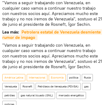
"Vamos a seguir trabajando con Venezuela, en
cualquier caso vamos a continuar nuestro trabajo
con nuestros socios aquí. Apreciamos mucho este
trabajo y no nos iremos de Venezuela", sostuvo el 21
de junio el presidente de Rosneft, Ígor Sechin.
Lea más:
Petrolera estatal de Venezuela desmiente 
rumor de impago 
"Vamos a seguir trabajando con Venezuela, en
cualquier caso vamos a continuar nuestro trabajo
con nuestros socios aquí. Apreciamos mucho este
trabajo y no nos iremos de Venezuela", sostuvo el 21
de junio el presidente de Rosneft, Ígor Sechin.
América Latina
Internacional
Economía
política
Rusia
Venezuela
Rosneft
Petróleos de Venezuela (PDVSA)
gas
petróleo
gas natural licuado (GNL)
mercado energético
noticias