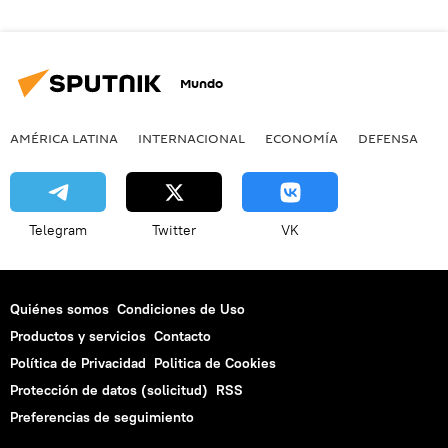
Mundo
AMÉRICA LATINA
INTERNACIONAL
ECONOMÍA
DEFENSA
M
Telegram
Twitter
VK
Quiénes somos
Condiciones de Uso
Productos y servicios
Contacto
Política de Privacidad
Politica de Cookies
Protección de datos (solicitud)
RSS
Preferencias de seguimiento