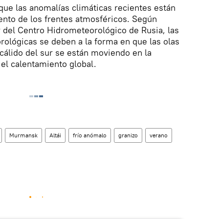
 que las anomalías climáticas recientes están
ento de los frentes atmosféricos. Según
r del Centro Hidrometeorológico de Rusia, las
ológicas se deben a la forma en que las olas
a cálido del sur se están moviendo en la
el calentamiento global.
Murmansk
Altái
frío anómalo
granizo
verano