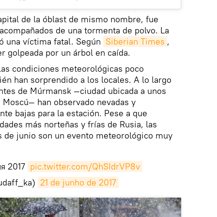
apital de la óblast de mismo nombre, fue
s acompañados de una tormenta de polvo. La
só una víctima fatal. Según
Siberian Times
,
r golpeada por un árbol en caída.
, las condiciones meteorológicas poco
n han sorprendido a los locales. A lo largo
tantes de Múrmansk —ciudad ubicada a unos
de Moscú— han observado nevadas y
e bajas para la estación. Pese a que
ades más norteñas y frías de Rusia, las
es de junio son un evento meteorológico muy
ня 2017
pic.twitter.com/QhSIdrVP8v
udaff_ka)
21 de junho de 2017