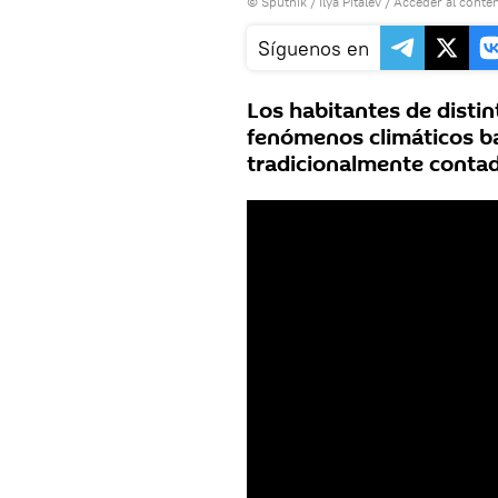
© Sputnik / Ilya Pitalev
/
Acceder al conte
Síguenos en
Los habitantes de disti
fenómenos climáticos ba
tradicionalmente contada