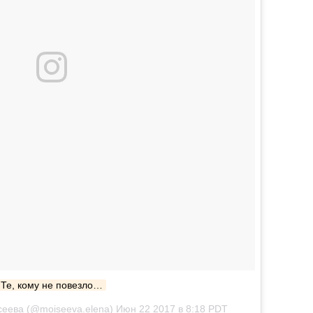
Те, кому не повезло…
еева (@moiseeva.elena) Июн 22 2017 в 8:18 PDT