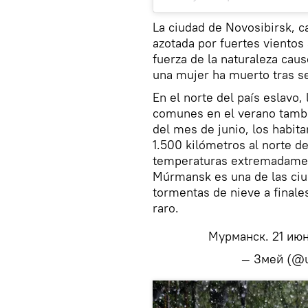
La ciudad de Novosibirsk, c
azotada por fuertes viento
fuerza de la naturaleza cau
una mujer ha muerto tras se
En el norte del país eslavo
comunes en el verano tambié
del mes de junio, los habi
1.500 kilómetros al norte 
temperaturas extremadament
Múrmansk es una de las ciud
tormentas de nieve a final
raro.
Мурманск. 21 ию
— Змей (@