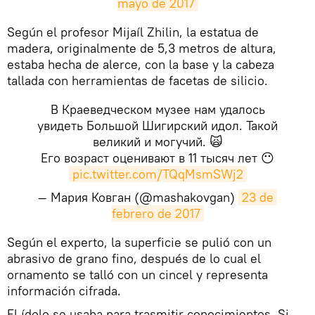
mayo de 2017
​Según el profesor Mijaíl Zhilin, la estatua de
madera, originalmente de 5,3 metros de altura,
estaba hecha de alerce, con la base y la cabeza
tallada con herramientas de facetas de silicio.
В Краеведческом музее нам удалось
увидеть Большой Шигирский идол. Такой
великий и могучий. 🙀
Его возраст оценивают в 11 тысяч лет 😶
pic.twitter.com/TQqMsmSWj2
— Мария Ковган (@mashakovgan)
23 de 
febrero de 2017
​Según el experto, la superficie se pulió con un
abrasivo de grano fino, después de lo cual el
ornamento se talló con un cincel y representa
información cifrada.
El ídolo se usaba para trasmitir conocimientos. Si