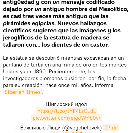
antigüedad y con un mensaje codificado
dejado por un antiguo hombre del Mesolítico,
es casi tres veces más antiguo que las
pirámides egipcias. Nuevos hallazgos
científicos sugieren que las imágenes y los
jeroglíficos de la estatua de madera se
tallaron con… los dientes de un castor.
La estatua se descubrió mientras excavaban en un
pantano de turba en una mina de oro en los montes
Urales ya en 1890. Recientemente, los
investigadores alemanes pusieron, por fin, la fecha
para su creación: hace once mil años, informa
Siberian Times
.
Шигирский идол
https://t.co/tYIMLzCEdL
pic.twitter.com/ejgJWYb0vr
— Вежливые Люди (@vegchelovek)
27 de 