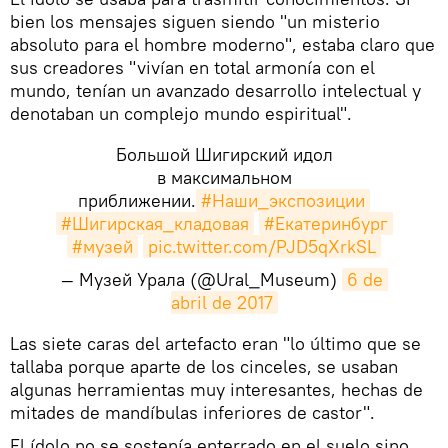
bien los mensajes siguen siendo "un misterio
absoluto para el hombre moderno", estaba claro que
sus creadores "vivían en total armonía con el
mundo, tenían un avanzado desarrollo intelectual y
denotaban un complejo mundo espiritual".
Большой Шигирский идол
в максимальном
приближении.
#Наши_экспозиции
#Шигирская_кладовая
#Екатеринбург
#музей
pic.twitter.com/PJD5qXrkSL
— Музей Урала (@Ural_Museum)
6 de 
abril de 2017
​Las siete caras del artefacto eran "lo último que se
tallaba porque aparte de los cinceles, se usaban
algunas herramientas muy interesantes, hechas de
mitades de mandíbulas inferiores de castor".
El ídolo no se sostenía enterrado en el suelo sino