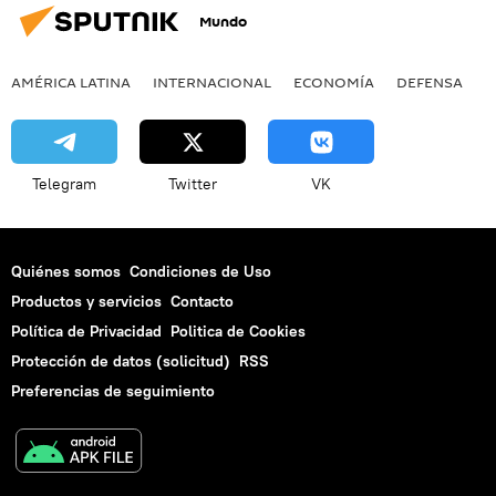
Mundo
AMÉRICA LATINA
INTERNACIONAL
ECONOMÍA
DEFENSA
M
Telegram
Twitter
VK
Quiénes somos
Condiciones de Uso
Productos y servicios
Contacto
Política de Privacidad
Politica de Cookies
Protección de datos (solicitud)
RSS
Preferencias de seguimiento