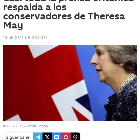
respalda a los
conservadores de Theresa
May
13:56 GMT 08.06.2017
©
REUTERS
/ Damir Sagolj
Síguenos en