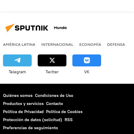
Mundo
AMÉRICA LATINA
INTERNACIONAL
ECONOMÍA
DEFENSA
M
Telegram
Twitter
VK
Quiénes somos
Condiciones de Uso
Productos y servicios
Contacto
Política de Privacidad
Politica de Cookies
Protección de datos (solicitud)
RSS
Preferencias de seguimiento